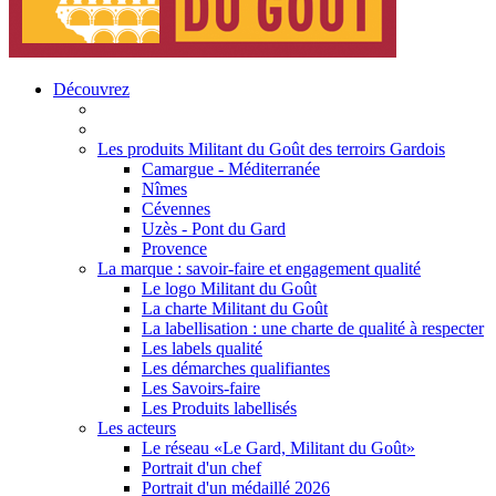
Découvrez
Les produits Militant du Goût des terroirs Gardois
Camargue - Méditerranée
Nîmes
Cévennes
Uzès - Pont du Gard
Provence
La marque : savoir-faire et engagement qualité
Le logo Militant du Goût
La charte Militant du Goût
La labellisation : une charte de qualité à respecter
Les labels qualité
Les démarches qualifiantes
Les Savoirs-faire
Les Produits labellisés
Les acteurs
Le réseau «Le Gard, Militant du Goût»
Portrait d'un chef
Portrait d'un médaillé 2026