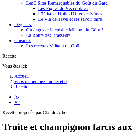
Les 3 Sites Remarquables du Goût du Gard
Les Figues de Vézénobres
L'Olive et Huile d'Olive de Nîmes
Le Vin de Tavel et ses savoir-faire
Dégustez
Où déguster la cuisine Militant du Gôut ?
La Route des Brasseurs
Cuisinez
Les recettes Militant du Goût
Recette
Vous êtes ici:
Accueil
Vous recherchez une recette
Recette
A-
A+
Recette proposée par Claude Allio
Truite et champignon farcis aux