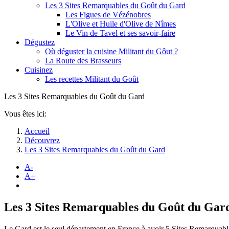
Les 3 Sites Remarquables du Goût du Gard
Les Figues de Vézénobres
L'Olive et Huile d'Olive de Nîmes
Le Vin de Tavel et ses savoir-faire
Dégustez
Où déguster la cuisine Militant du Gôut ?
La Route des Brasseurs
Cuisinez
Les recettes Militant du Goût
Les 3 Sites Remarquables du Goût du Gard
Vous êtes ici:
Accueil
Découvrez
Les 3 Sites Remarquables du Goût du Gard
A-
A+
Les 3 Sites Remarquables du Goût du Gar
Le Gard est le seul département en France à avoir 5 Sites Remarquabl