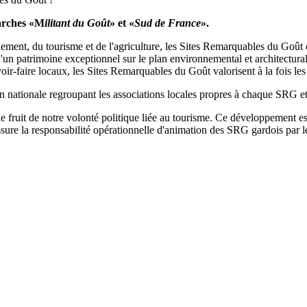
marches «M
ilitant du Goût
» et «
Sud de France
».
nement, du tourisme et de l'agriculture, les Sites Remarquables du Goût d
d'un patrimoine exceptionnel sur le plan environnemental et architectural
oir-faire locaux, les Sites Remarquables du Goût valorisent à la fois les de
nationale regroupant les associations locales propres à chaque SRG et c
 fruit de notre volonté politique liée au tourisme. Ce développement es
assure la responsabilité opérationnelle d'animation des SRG gardois par le