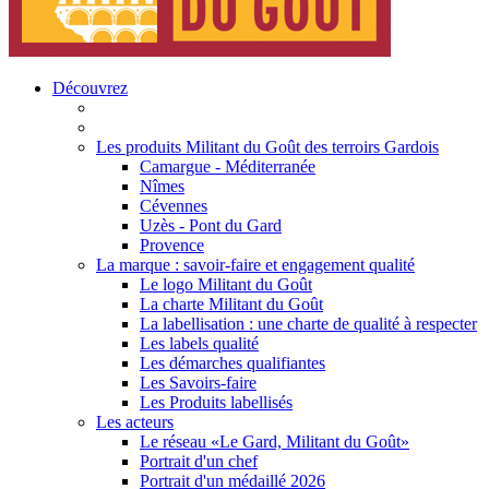
Découvrez
Les produits Militant du Goût des terroirs Gardois
Camargue - Méditerranée
Nîmes
Cévennes
Uzès - Pont du Gard
Provence
La marque : savoir-faire et engagement qualité
Le logo Militant du Goût
La charte Militant du Goût
La labellisation : une charte de qualité à respecter
Les labels qualité
Les démarches qualifiantes
Les Savoirs-faire
Les Produits labellisés
Les acteurs
Le réseau «Le Gard, Militant du Goût»
Portrait d'un chef
Portrait d'un médaillé 2026