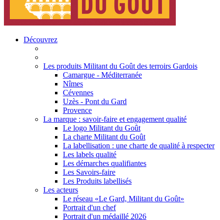
Découvrez
Les produits Militant du Goût des terroirs Gardois
Camargue - Méditerranée
Nîmes
Cévennes
Uzès - Pont du Gard
Provence
La marque : savoir-faire et engagement qualité
Le logo Militant du Goût
La charte Militant du Goût
La labellisation : une charte de qualité à respecter
Les labels qualité
Les démarches qualifiantes
Les Savoirs-faire
Les Produits labellisés
Les acteurs
Le réseau «Le Gard, Militant du Goût»
Portrait d'un chef
Portrait d'un médaillé 2026