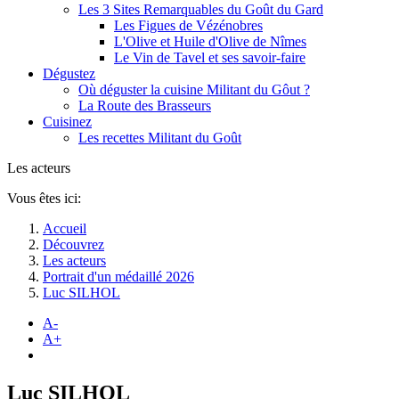
Les 3 Sites Remarquables du Goût du Gard
Les Figues de Vézénobres
L'Olive et Huile d'Olive de Nîmes
Le Vin de Tavel et ses savoir-faire
Dégustez
Où déguster la cuisine Militant du Gôut ?
La Route des Brasseurs
Cuisinez
Les recettes Militant du Goût
Les acteurs
Vous êtes ici:
Accueil
Découvrez
Les acteurs
Portrait d'un médaillé 2026
Luc SILHOL
A-
A+
Luc SILHOL