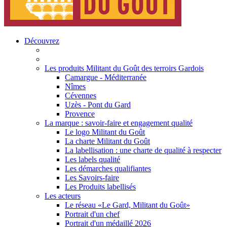
Découvrez
Les produits Militant du Goût des terroirs Gardois
Camargue - Méditerranée
Nîmes
Cévennes
Uzès - Pont du Gard
Provence
La marque : savoir-faire et engagement qualité
Le logo Militant du Goût
La charte Militant du Goût
La labellisation : une charte de qualité à respecter
Les labels qualité
Les démarches qualifiantes
Les Savoirs-faire
Les Produits labellisés
Les acteurs
Le réseau «Le Gard, Militant du Goût»
Portrait d'un chef
Portrait d'un médaillé 2026