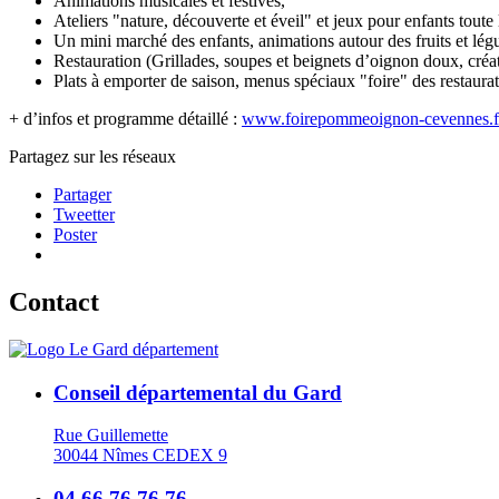
Animations musicales et festives,
Ateliers "nature, découverte et éveil" et jeux pour enfants toute 
Un mini marché des enfants, animations autour des fruits et légu
Restauration (Grillades, soupes et beignets d’oignon doux, cr
Plats à emporter de saison, menus spéciaux "foire" des restaurat
+ d’infos et programme détaillé :
www.foirepommeoignon-cevennes.f
Partagez sur les réseaux
Partager
Tweetter
Poster
Contact
Conseil départemental du Gard
Rue Guillemette
30044 Nîmes CEDEX 9
04 66 76 76 76