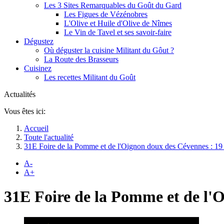
Les 3 Sites Remarquables du Goût du Gard
Les Figues de Vézénobres
L'Olive et Huile d'Olive de Nîmes
Le Vin de Tavel et ses savoir-faire
Dégustez
Où déguster la cuisine Militant du Gôut ?
La Route des Brasseurs
Cuisinez
Les recettes Militant du Goût
Actualités
Vous êtes ici:
Accueil
Toute l'actualité
31E Foire de la Pomme et de l'Oignon doux des Cévennes : 19
A-
A+
31E Foire de la Pomme et de l'