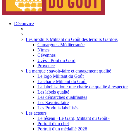
Découvrez
Les produits Militant du Goût des terroirs Gardois
Camargue - Méditerranée
Nîmes
Cévennes
Uzès - Pont du Gard
Provence
La marque : savoir-faire et engagement qualité
Le logo Militant du Goût
La charte Militant du Goût
La labellisation : une charte de qualité à respecter
Les labels qualité
Les démarches qualifiantes
Les Savoirs-faire
Les Produits labellisés
Les acteurs
Le réseau «Le Gard, Militant du Goût»
Portrait d'un chef
Portrait d'un médaillé 2026