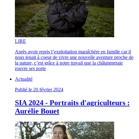
LI
RE
Après avoir repris l’exploitation maraîchère en famille car il
nous tenait à coeur de vivre une nouvelle aventure proche de
la nature, c’est grâce à notre travail que la châtaigneraie
rouvre ses porte
Actualité
Publié le 20 février 2024
SIA 2024 - Portraits d'agriculteurs :
Aurélie Bouet