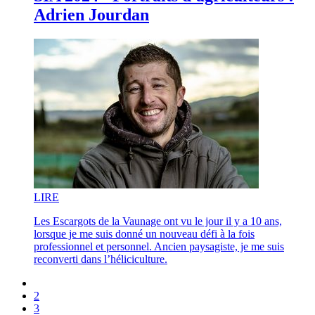
Adrien Jourdan
LI
RE
Les Escargots de la Vaunage ont vu le jour il y a 10 ans,
lorsque je me suis donné un nouveau défi à la fois
professionnel et personnel. Ancien paysagiste, je me suis
reconverti dans l’héliciculture.
2
3