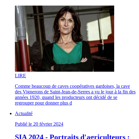
LI
RE
Comme beaucoup de caves coopératives gardoises, la cave
des Vignerons de Saint‑Jean-de-Serres a vu le jour à la fin des
années 1920, quand les producteurs ont décidé de se
regrouper pour donner plus d
Actualité
Publié le 20 février 2024
SIA 2024 - Portraits d'agriculteurs :