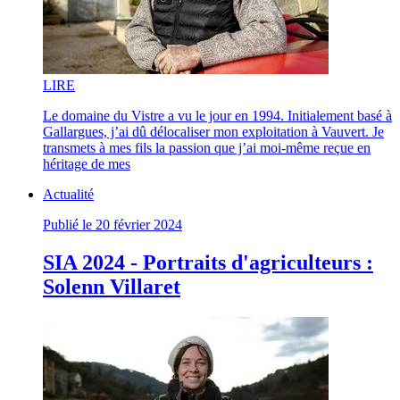
LI
RE
Le domaine du Vistre a vu le jour en 1994. Initialement basé à
Gallargues, j’ai dû délocaliser mon exploitation à Vauvert. Je
transmets à mes fils la passion que j’ai moi-même reçue en
héritage de mes
Actualité
Publié le 20 février 2024
SIA 2024 - Portraits d'agriculteurs :
Solenn Villaret