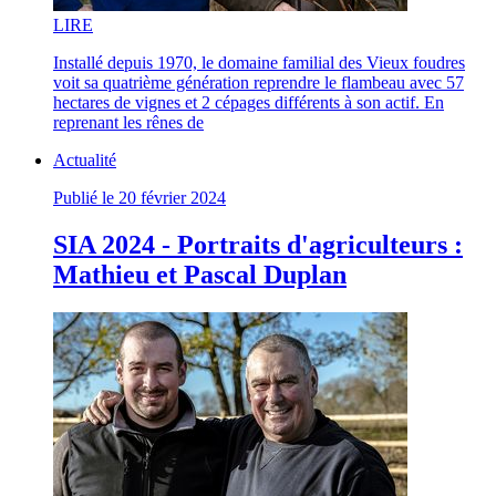
LI
RE
Installé depuis 1970, le domaine familial des Vieux foudres
voit sa quatrième génération reprendre le flambeau avec 57
hectares de vignes et 2 cépages différents à son actif. En
reprenant les rênes de
Actualité
Publié le 20 février 2024
SIA 2024 - Portraits d'agriculteurs :
Mathieu et Pascal Duplan