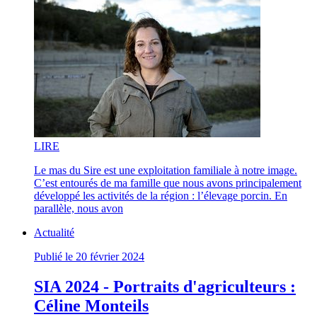
LI
RE
Le mas du Sire est une exploitation familiale à notre image.
C’est entourés de ma famille que nous avons principalement
développé les activités de la région : l’élevage porcin. En
parallèle, nous avon
Actualité
Publié le 20 février 2024
SIA 2024 - Portraits d'agriculteurs :
Céline Monteils