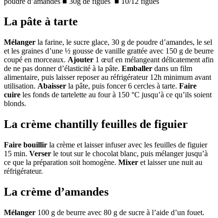
poudre d’amandes ■ 30g de figues ■ 10/12 figues
La pâte à tarte
Mélanger
la farine, le sucre glace, 30 g de poudre d’amandes, le sel
et les graines d’une ½ gousse de vanille grattée avec 150 g de beurre
coupé en morceaux.
Ajouter
1 œuf en mélangeant délicatement afin
de ne pas donner d’élasticité à la pâte.
Emballer
dans un film
alimentaire, puis laisser reposer au réfrigérateur 12h minimum avant
utilisation.
Abaisser
la pâte, puis foncer 6 cercles à tarte.
Faire
cuire
les fonds de tartelette au four à 150 °C jusqu’à ce qu’ils soient
blonds.
La crème chantilly feuilles de figuier
Faire bouillir
la crème et laisser infuser avec les feuilles de figuier
15 min.
Verser
le tout sur le chocolat blanc, puis mélanger jusqu’à
ce que la préparation soit homogène.
Mixer
et laisser une nuit au
réfrigérateur.
La crème d’amandes
Mélanger
100 g de beurre avec 80 g de sucre à l’aide d’un fouet.