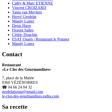
Cathy & Marc ETIENNE
Vincent CROIZARD
Tania van Muylem
Hervé Gerdelat
Mandy Lopez
Denis Haon
Florent Salles
Cédric Douchin
ESAT Osaris / Restaurant le Potager
Mandy Lopez
Contact
Restaurant
«Le Clos des Gourmandises»
7, place de la Mairie
0360 VÉZÉNOBRES
☎ 04 66 24 04 32
gerdelatsonia
@
gmail
.
com
le-clos-des-gourmandises.eatbu.com
Sa recette